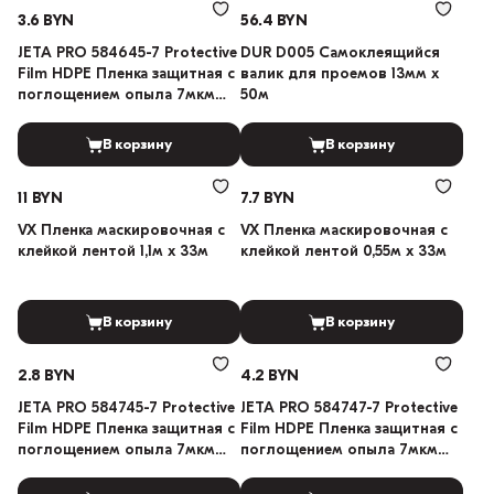
3.6 BYN
56.4 BYN
JETA PRO 584645-7 Protective
DUR D005 Самоклеящийся
Film HDPE Пленка защитная с
валик для проемов 13мм х
поглощением опыла 7мкм
50м
4,5х6м
В корзину
В корзину
11 BYN
7.7 BYN
VX Пленка маскировочная с
VX Пленка маскировочная с
клейкой лентой 1,1м х 33м
клейкой лентой 0,55м х 33м
В корзину
В корзину
2.8 BYN
4.2 BYN
JETA PRO 584745-7 Protective
JETA PRO 584747-7 Protective
Film HDPE Пленка защитная с
Film HDPE Пленка защитная с
поглощением опыла 7мкм
поглощением опыла 7мкм
4х5м
4,5х7м