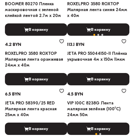
BOOMER 80270 Пленка
ROXELPRO 3580 ROXTOP
маскировочная с зеленой
Малярная лента синяя 24мм
клейкой лентой 2.7м х 20м
х 40м
В корзину
В корзину
4.2 BYN
113.1 BYN
ROXELPRO 3580 ROXTOP
JETA PRO 55044150-11 Плёнка
Малярная лента оранжевая
укрывочная 4м x 150м 11мкм
24мм х 40м
В корзину
В корзину
6.5 BYN
4.5 BYN
JETA PRO 58390/25 RED
VIP 100C 8238G Лента
Малярная лента красная
малярная зелёная (100⁰С)
25мм х 40м
24мм 50м
В корзину
В корзину