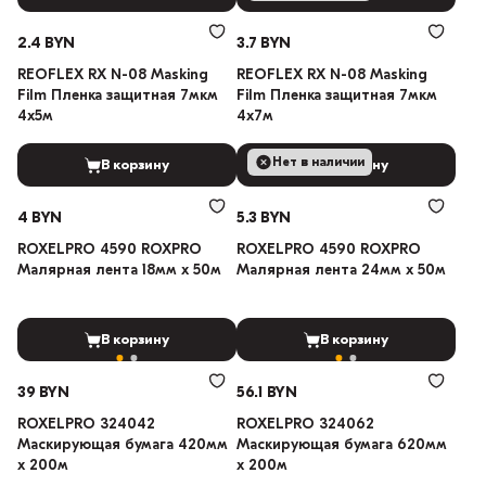
2.4 BYN
3.7 BYN
REOFLEX RX N-08 Masking
REOFLEX RX N-08 Masking
Film Пленка защитная 7мкм
Film Пленка защитная 7мкм
4х5м
4х7м
Нет в наличии
В корзину
В корзину
4 BYN
5.3 BYN
ROXELPRO 4590 ROXPRO
ROXELPRO 4590 ROXPRO
Малярная лента 18мм х 50м
Малярная лента 24мм х 50м
В корзину
В корзину
39 BYN
56.1 BYN
ROXELPRO 324042
ROXELPRO 324062
Маскирующая бумага 420мм
Маскирующая бумага 620мм
х 200м
х 200м