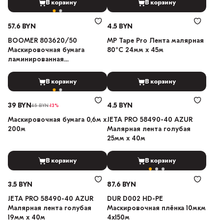
В корзину
В корзину
57.6 BYN
4.5 BYN
BOOMER 803620/50
MP Tape Pro Лента малярная
Маскировочная бумага
80°C 24мм х 45м
ламинированная
полиэтиленом 0,6м х 200м
В корзину
В корзину
39 BYN
4.5 BYN
45 BYN
-13%
Маскировочная бумага 0,6м х
JETA PRO 58490-40 AZUR
200м
Малярная лента голубая
25мм х 40м
В корзину
В корзину
3.5 BYN
87.6 BYN
JETA PRO 58490-40 AZUR
DUR D002 HD-PE
Малярная лента голубая
Маскировочная плёнка 10мкм
19мм х 40м
4х150м