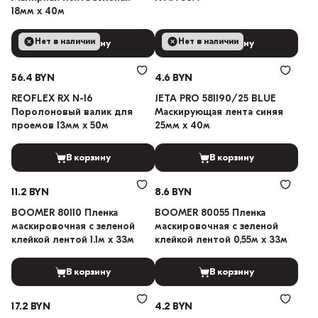
18мм х 40м
Нет в наличии
Нет в наличии
В корзину
В корзину
56.4 BYN
4.6 BYN
REOFLEX RX N-16
JETA PRO 581190/25 BLUE
Поролоновый валик для
Маскирующая лента синяя
проемов 13мм х 50м
25мм х 40м
В корзину
В корзину
11.2 BYN
8.6 BYN
BOOMER 80110 Пленка
BOOMER 80055 Пленка
маскировочная с зеленой
маскировочная с зеленой
клейкой лентой 1.1м х 33м
клейкой лентой 0,55м х 33м
В корзину
В корзину
17.2 BYN
4.2 BYN