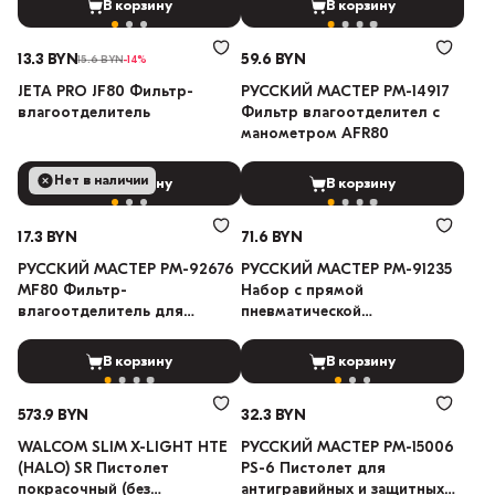
В корзину
В корзину
13.3 BYN
59.6 BYN
15.6 BYN
-14%
JETA PRO JF80 Фильтр-
РУССКИЙ МАСТЕР РМ-14917
влагоотделитель
Фильтр влагоотделител c
манометром AFR80
Нет в наличии
В корзину
В корзину
17.3 BYN
71.6 BYN
РУССКИЙ МАСТЕР РМ-92676
РУССКИЙ МАСТЕР РМ-91235
MF80 Фильтр-
Набор с прямой
влагоотделитель для
пневматической
пистолета
шлифмашинкой для
зачистных работ
В корзину
В корзину
573.9 BYN
32.3 BYN
WALCOM SLIM X-LIGHT HTE
РУССКИЙ МАСТЕР РМ-15006
(HALO) SR Пистолет
PS-6 Пистолет для
покрасочный (без
антигравийных и защитных