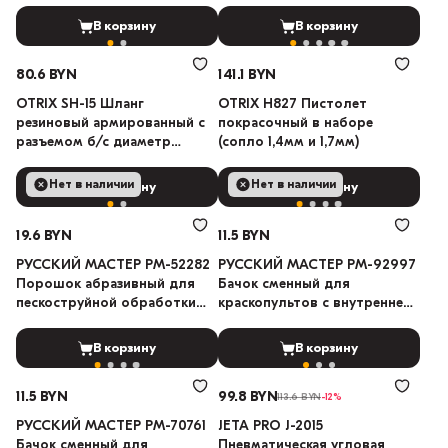
8х13мм 10м
В корзину
В корзину
80.6 BYN
141.1 BYN
OTRIX SH-15 Шланг
OTRIX H827 Пистолет
резиновый армированный с
покрасочный в наборе
разъемом б/с диаметр
(сопло 1,4мм и 1,7мм)
8х13мм 15м
Нет в наличии
Нет в наличии
В корзину
В корзину
19.6 BYN
11.5 BYN
РУССКИЙ МАСТЕР РМ-52282
РУССКИЙ МАСТЕР РМ-92997
Порошок абразивный для
Бачок сменный для
пескоструйной обработки
краскопультов с внутренней
5кг
резьбой 600мл
В корзину
В корзину
11.5 BYN
99.8 BYN
113.6 BYN
-12%
РУССКИЙ МАСТЕР РМ-70761
JETA PRO J-2015
Бачок сменный для
Пневматическая угловая