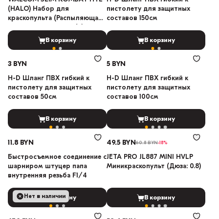
(HALO) Набор для
пистолету для защитных
краскопульта (Распыляющая
составов 150см
головка, сопло, игла) (Дюза:
1.3)
В корзину
В корзину
3 BYN
5 BYN
H-D Шланг ПВХ гибкий к
H-D Шланг ПВХ гибкий к
пистолету для защитных
пистолету для защитных
составов 50см
составов 100см
В корзину
В корзину
11.8 BYN
49.5 BYN
60.8 BYN
-18%
Быстросъемное соединение с
JETA PRO JL887 MINI HVLP
шарниром штуцер папа
Миникраскопульт (Дюза: 0.8)
внутренняя резьба F1/4
Нет в наличии
В корзину
В корзину