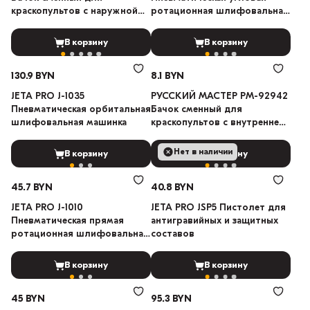
краскопультов с наружной
ротационная шлифовальная
резьбой 600мл
мини-машинка
В корзину
В корзину
130.9 BYN
8.1 BYN
JETA PRO J-1035
РУССКИЙ МАСТЕР РМ-92942
Пневматическая орбитальная
Бачок сменный для
шлифовальная машинка
краскопультов с внутренней
резьбой 125мл
Нет в наличии
В корзину
В корзину
45.7 BYN
40.8 BYN
JETA PRO J-1010
JETA PRO JSP5 Пистолет для
Пневматическая прямая
антигравийных и защитных
ротационная шлифовальная
составов
мини-машинка
В корзину
В корзину
45 BYN
95.3 BYN