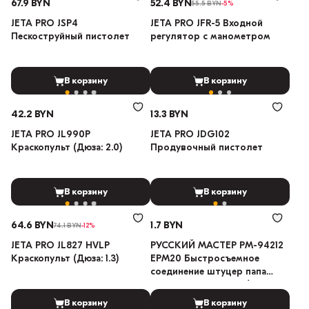
67.9 BYN
52.4 BYN
55.5 BYN
-5%
JETA PRO JSP4
JETA PRO JFR-5 Входной
Пескоструйный пистолет
регулятор с манометром
В корзину
В корзину
42.2 BYN
13.3 BYN
JETA PRO JL990P
JETA PRO JDG102
Краскопульт (Дюза: 2.0)
Продувочный пистолет
В корзину
В корзину
64.6 BYN
1.7 BYN
74.1 BYN
-12%
JETA PRO JL827 HVLP
РУССКИЙ МАСТЕР РМ-94212
Краскопульт (Дюза: 1.3)
EPM20 Быстросъемное
соединение штуцер папа
наружная резьба M1/4
В корзину
В корзину