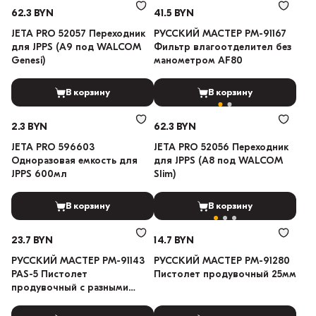
62.3 BYN
41.5 BYN
JETA PRO 52057 Переходник
РУССКИЙ МАСТЕР РМ-91167
для JPPS (A9 под WALCOM
Фильтр влагоотделител без
Genesi)
манометром AF80
В корзину
В корзину
2.3 BYN
62.3 BYN
JETA PRO 596603
JETA PRO 52056 Переходник
Одноразовая емкость для
для JPPS (A8 под WALCOM
JPPS 600мл
Slim)
В корзину
В корзину
23.7 BYN
14.7 BYN
РУССКИЙ МАСТЕР РМ-91143
РУССКИЙ МАСТЕР РМ-91280
PAS-5 Пистолет
Пистолет продувочный 25мм
продувочный с разными
длиннами