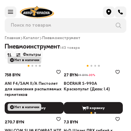
Главная
Каталог
Пневмоинструмент
Пневмоинструмент
143 товара
Фильтры
Нет в наличии
758 BYN
27 BYN
39 BYN
-30%
ANI F4/SAM 11/A Пистолет
BOERAIR S-990A
для нанесения распыляемых
Краскопульт (Дюза: 1.4)
герметиков
Нет в наличии
В корзину
В корзину
270.7 BYN
7.3 BYN
WALCOM SLIM KOMBAT HTE
H-D Шланг ПВХ гибкий к