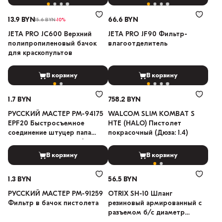
13.9 BYN
66.6 BYN
15.6 BYN
-10%
JETA PRO JC600 Верхний
JETA PRO JF90 Фильтр-
полипропиленовый бачок
влагоотделитель
для краскопультов
В корзину
В корзину
1.7 BYN
758.2 BYN
РУССКИЙ МАСТЕР РМ-94175
WALCOM SLIM KOMBAT S
EPF20 Быстросъемное
HTE (HALO) Пистолет
соединение штуцер папа
покрасочный (Дюза: 1.4)
внутренняя резьба F1/4
В корзину
В корзину
1.3 BYN
56.5 BYN
РУССКИЙ МАСТЕР РМ-91259
OTRIX SH-10 Шланг
Фильтр в бачок пистолета
резиновый армированный с
разъемом б/с диаметр