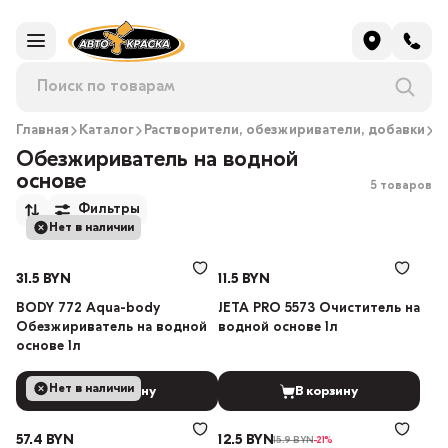
Главная
Каталог
Растворители, обезжириватели, добавки
О
Обезжириватель на водной
основе
5 товаров
Фильтры
Нет в наличии
31.5 BYN
11.5 BYN
BODY 772 Aqua-body
JETA PRO 5573 Очиститель на
Обезжириватель на водной
водной основе 1л
основе 1л
Нет в наличии
В корзину
В корзину
57.4 BYN
12.5 BYN
15.9 BYN
-21%