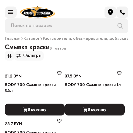
Главная
Каталог
Растворители, обезжириватели, добавки
С
Смывка краски
3 товара
Фильтры
21.2 BYN
37.5 BYN
BODY 700 Смывка краски
BODY 700 Смывка краски 1л
0,5л
В корзину
В корзину
23.7 BYN
BODY 700 Смывка краски