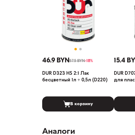
46.9 BYN
15.4 B
57.5 BYN
-18%
DUR D323 HS 2:1 Лак
DUR D70
бесцветный 1л + 0,5л (D220)
для плас
В корзину
Аналоги