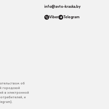
info@avto-kraska.by
Viber
Telegram
дательством об
ий городской
ий в электронной
отребителей, и
legram).