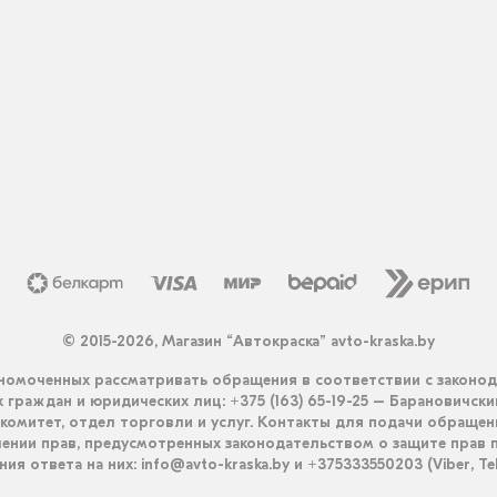
© 2015-2026, Магазин “Автокраска” avto-kraska.by
омоченных рассматривать обращения в соответствии с законо
граждан и юридических лиц: +375 (163) 65-19-25 – Барановичск
комитет, отдел торговли и услуг. Контакты для подачи обращен
ении прав, предусмотренных законодательством о защите прав п
ия ответа на них: info@avto-kraska.by и +375333550203 (Viber, Te