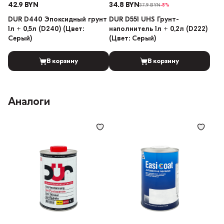
42.9 BYN
34.8 BYN
37.9 BYN
-8%
DUR D440 Эпоксидный грунт
DUR D551 UHS Грунт-
1л + 0,5л (D240) (Цвет:
наполнитель 1л + 0,2л (D222)
Серый)
(Цвет: Серый)
В корзину
В корзину
Аналоги