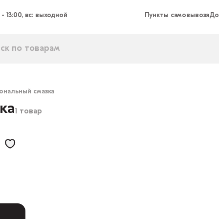
 - 13:00, вс: выходной
Пункты самовывоза
До
нальный смазка
ка
1 товар