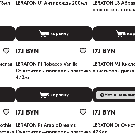
73мл
LERATON U1 Антидождь 200мл
LERATON L3 Абра
очиститель стекл
В корзину
В ко
17.1 BYN
17.1 BYN
истая
LERATON P1 Tobacco Vanilla
LERATON M1 Кисл
Очиститель-полироль пластика
очиститель диско
473мл
В корзину
Нет в наличи
В ко
17.1 BYN
17.1 BYN
othie
LERATON P1 Arabic Dreams
LERATON D1 Очист
астика
Очиститель-полироль пластика
473мл