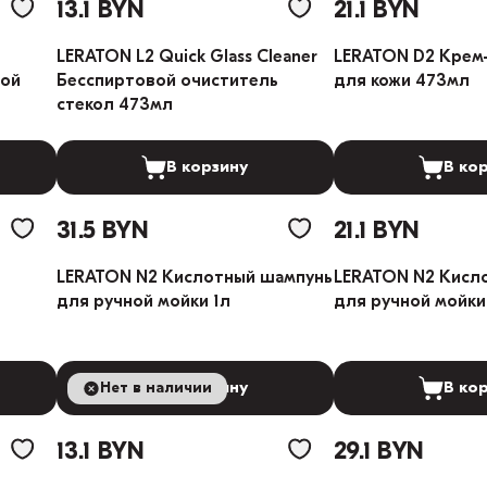
13.1 BYN
21.1 BYN
LERATON L2 Quick Glass Cleaner
LERATON D2 Крем
ной
Бесспиртовой очиститель
для кожи 473мл
стекол 473мл
В корзину
В ко
31.5 BYN
21.1 BYN
LERATON N2 Кислотный шампунь
LERATON N2 Кисл
для ручной мойки 1л
для ручной мойки
Нет в наличии
В корзину
В ко
13.1 BYN
29.1 BYN