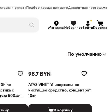
ставка и оплата
Подбор краски для авто
Дисконтная программа
Магазины
Избранное
Войти
Корзина
По умолчанию
98.7 BYN
 Shine
ATAS VINET Универсальное
стика с
чистящее средство, концентрат
духа 500мл
10кг
рзину
В корзину