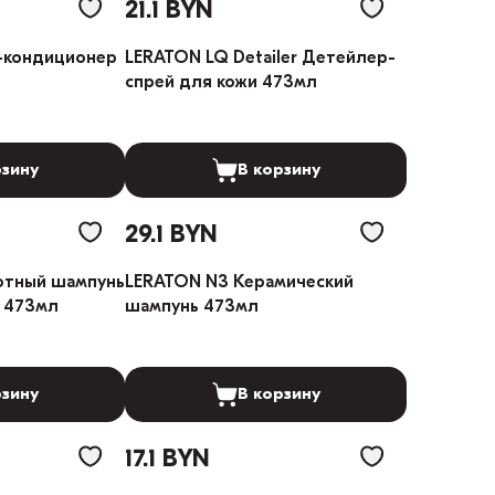
21.1 BYN
-кондиционер
LERATON LQ Detailer Детейлер-
спрей для кожи 473мл
рзину
В корзину
29.1 BYN
отный шампунь
LERATON N3 Керамический
 473мл
шампунь 473мл
рзину
В корзину
17.1 BYN