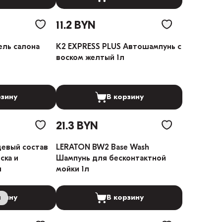
11.2 BYN
ель салона
K2 EXPRESS PLUS Автошампунь с
воском желтый 1л
рзину
В корзину
21.3 BYN
евый состав
LERATON BW2 Base Wash
ска и
Шампунь для бесконтактной
л
мойки 1л
и
рзину
В корзину