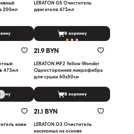
зивный
LERATON G5 Очиститель
а 200мл
двигателя 473мл
рзину
В корзину
21.9 BYN
отный
LERATON MF2 Yellow Wonder
в 473мл
Односторонняя микрофибра
для сушки 60x50cм
и
рзину
В корзину
21.1 BYN
итель кожи
LERATON G3 Очиститель
насекомых на основе