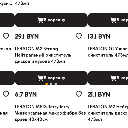
музи
473мл
В корзину
В ко
29.1 BYN
13.1 BYN
текол
LERATON M2 Strong
LERATON G1 Унив
Нейтральный очиститель
очиститель 473м
дисков и кузова 473мл
В корзину
В ко
6.7 BYN
21.1 BYN
LERATON MF13 Terry Jerry
LERATON M2 Нейт
няя
Универсальная микрофибра без
очиститель дисков
краев 40x40cм
473мл