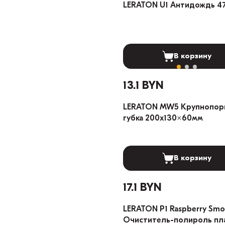
LERATON U1 Антидождь 4
В корзину
13.1 BYN
LERATON MW5 Крупнопор
губка 200x130x60мм
В корзину
17.1 BYN
LERATON P1 Raspberry Smo
Очиститель-полироль пл