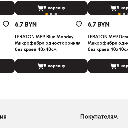
В корзину
В ко
6.7 BYN
6.7 BYN
LERATON MF9 Blue Monday
LERATON MF9 Dese
л
Микрофибра односторонняя
Микрофибра одн
без краев 40x40cм
без краев 40x40c
В корзину
В ко
ия
Покупателям