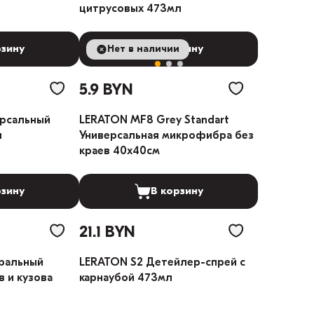
цитрусовых 473мл
рзину
Нет в наличии
В корзину
5.9 BYN
ерсальный
LERATON MF8 Grey Standart
л
Универсальная микрофибра без
краев 40x40cм
рзину
В корзину
21.1 BYN
ральный
LERATON S2 Детейлер-спрей с
 и кузова
карнаубой 473мл