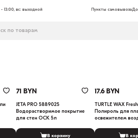
 - 13:00, вс: выходной
Пункты самовывоза
До
71 BYN
17.6 BYN
ели
JETA PRO 5889025
TURTLE WAX Fresh
Водорастворимое покрытие
Полироль для пла
для стен ОСК 5л
освежителем воз
(Вкус: Лимон)
В корзину
В ко