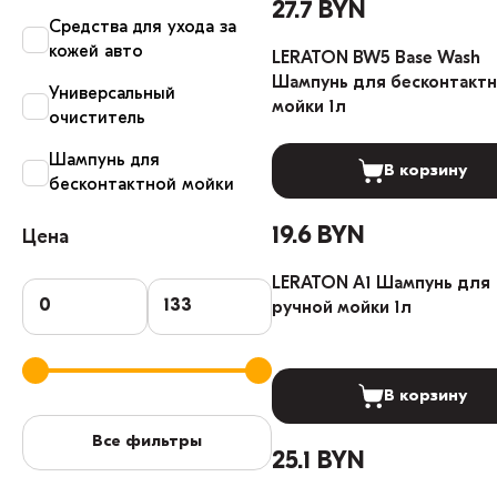
27.7 BYN
Средства для ухода за
кожей авто
LERATON BW5 Base Wash
Шампунь для бесконтакт
Универсальный
мойки 1л
очиститель
Шампунь для
В корзину
бесконтактной мойки
19.6 BYN
Цена
LERATON A1 Шампунь для
ручной мойки 1л
В корзину
Все фильтры
25.1 BYN