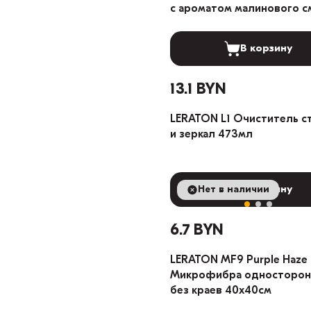
c ароматом малинового с
473мл
В корзину
13.1 BYN
LERATON L1 Очиститель с
и зеркал 473мл
Нет в наличии
В корзину
6.7 BYN
LERATON MF9 Purple Haze
Микрофибра односторон
без краев 40x40cм