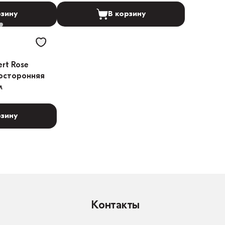
рзину
В корзину
rt Rose
осторонняя
м
рзину
Контакты