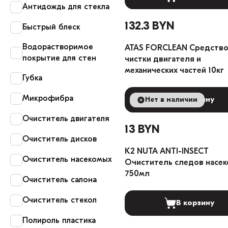
Антидождь для стекла
132.3 BYN
Быстрый блеск
Водорастворимое
ATAS FORCLEAN Средство
покрытие для стен
чистки двигателя и
механических частей 10кг
Губка
Микрофибра
Нет в наличии
В корзину
Очиститель двигателя
13 BYN
Очиститель дисков
K2 NUTA ANTI-INSECT
Очиститель насекомых
Очиститель следов насе
750мл
Очиститель салона
Очиститель стекол
В корзину
Полироль пластика