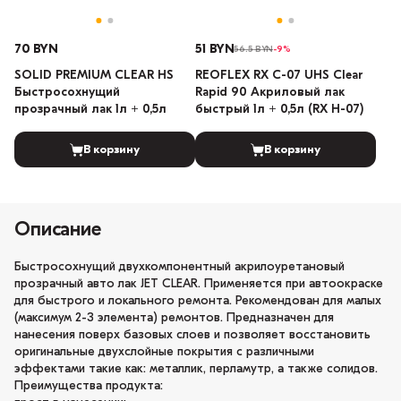
70 BYN
51 BYN
56.5 BYN
-9%
SOLID PREMIUM CLEAR HS
REOFLEX RX C-07 UHS Clear
Быстросохнущий
Rapid 90 Акриловый лак
прозрачный лак 1л + 0,5л
быстрый 1л + 0,5л (RX H-07)
В корзину
В корзину
Описание
Быстросохнущий двухкомпонентный акрилоуретановый
прозрачный авто лак JET CLEAR. Применяется при автоокраске
для быстрого и локального ремонта. Рекомендован для малых
(максимум 2-3 элемента) ремонтов. Предназначен для
нанесения поверх базовых слоев и позволяет восстановить
оригинальные двухслойные покрытия с различными
эффектами такие как: металлик, перламутр, а также солидов.
Преимущества продукта: