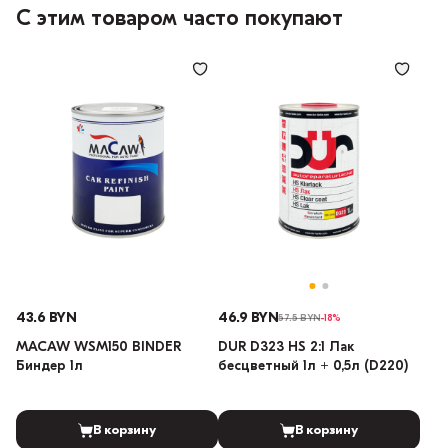
С этим товаром часто покупают
43.6 BYN
46.9 BYN
57.5 BYN
-18%
MACAW WSM150 BINDER
DUR D323 HS 2:1 Лак
Биндер 1л
бесцветный 1л + 0,5л (D220)
В корзину
В корзину