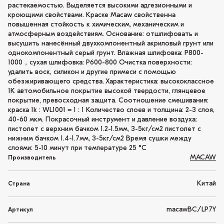
растекаемостью. Выделяется высокими адгезионными и
кроющими свойствами. Краске Macaw свойственна
повышенная стойкость к химическим, механическим и
атмосферным воздействиям. Основание: отшлифовать и
высушить нанесённый двухкомпонентный акриловый грунт или
однокомпонентный серый грунт. Влажная шлифовка: P800-
1000，сухая шлифовка: P600-800 Очистка поверхности:
удалить воск, силикон и другие примеси с помощью
обезжиривающего средства. Характеристика: высококлассное
1K автомобильное покрытие высокой твердости, глянцевое
покрытие, превосходная защита. Соотношение смешивания:
краска 1k : WL1001 = 1 : 1 Количество слоев и толщина: 2-3 слоя,
40-60 мкм. Покрасочный инструмент и давление воздуха:
пистолет с верхним бачком 1.2-1.5мм, 3-5кг/см2 пистолет с
нижним бачком 1.4-1.7мм, 3-5кг/см2 Время сушки между
слоями: 5-10 минут при температуре 25 °C
MACAW
Производитель
Китай
Страна
macawBC/LP7Y
Артикул