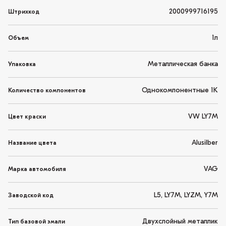
2000999716195
Штрихкод
1л
Объем
Металлическая банка
Упаковка
Однокомпонентные 1K
Количество компонентов
VW LY7M
Цвет краски
Alusilber
Название цвета
VAG
Марка автомобиля
L5, LY7M, LYZM, Y7M
Заводской код
Двухслойный металлик
Тип базовой эмали