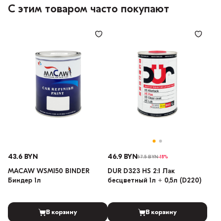
С этим товаром часто покупают
43.6 BYN
46.9 BYN
57.5 BYN
-18%
MACAW WSM150 BINDER
DUR D323 HS 2:1 Лак
Биндер 1л
бесцветный 1л + 0,5л (D220)
В корзину
В корзину