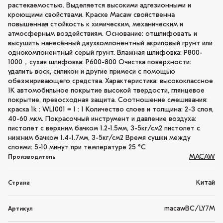
растекаемостью. Выделяется высокими адгезионными и
кроющими свойствами. Краске Macaw свойственна
повышенная стойкость к химическим, механическим и
атмосферным воздействиям. Основание: отшлифовать и
высушить нанесённый двухкомпонентный акриловый грунт или
однокомпонентный серый грунт. Влажная шлифовка: P800-
1000，сухая шлифовка: P600-800 Очистка поверхности:
удалить воск, силикон и другие примеси с помощью
обезжиривающего средства. Характеристика: высококлассное
1K автомобильное покрытие высокой твердости, глянцевое
покрытие, превосходная защита. Соотношение смешивания:
краска 1k : WL1001 = 1 : 1 Количество слоев и толщина: 2-3 слоя,
40-60 мкм. Покрасочный инструмент и давление воздуха:
пистолет с верхним бачком 1.2-1.5мм, 3-5кг/см2 пистолет с
нижним бачком 1.4-1.7мм, 3-5кг/см2 Время сушки между
слоями: 5-10 минут при температуре 25 °C
MACAW
Производитель
Китай
Страна
macawBC/LY7M
Артикул