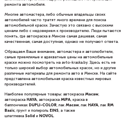
ремонта автомобиля.
Многие автомастера, либо обычные владельцы своих
автомобилей часто тратят много времени для поиска
автомобильной краски. Зачастую это связано с высокими
ценами либо с недоверием к производителю. Люди пытаются
понять, где автокраска в Минске самая дешевая, самая
качественная, самая доступная, однако не получают ответа.
Обращаем Ваше внимание, автомастера и автолюбители,
самые приемлимые и адекватные цены на автомобильные
краски можно посмотреть на avto-kraska.by. Здесь есть не
только широкий выбор автомобильных красок, но и другие
различные материалы для ремонта авто в Минске. На сайте
представлена автомобильная краска известных мировых
производителей.
Наиболее популярные товары: автокраска
Macaw
,
автокраска
HAYA
, автокраска
MIPA
, краска в
баллончиках
DUPLI-COLOR
, лак
Macaw
, лак
HAYA
, лак
RM
Basic
, грунт и полироль
EINS
, а также
шпатлевка
Solid
и
NOVOL
.