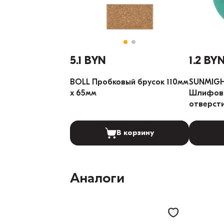
5.1 BYN
1.2 BY
BOLL Пробковый брусок 110мм
SUNMIGH
x 65мм
Шлифова
отверст
(Градаци
В корзину
Аналоги