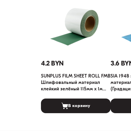
4.2 BYN
3.6 BY
SUNPLUS FILM SHEET ROLL FMB
SIA 1948
Шлифовальный материал
материал
клейкий зелёный 115мм x 1м
(Градаци
(Градация: 180)
В корзину