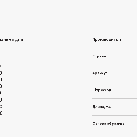
начена для
Производитель
Страна
0
0
0
Артикул
0
0
Штрихкод
0
0
0
Длина, мм
0
Основа абразива