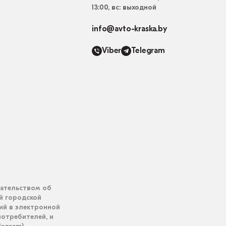
13:00, вс: выходной
info@avto-kraska.by
Viber
Telegram
дательством об
ий городской
ий в электронной
отребителей, и