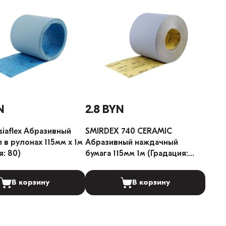
N
2.8 BYN
 siaflex Абразивный
SMIRDEX 740 CERAMIC
 в рулонах 115мм х 1м
Абразивный наждачный
я: 80)
бумага 115мм 1м (Градация:
150)
В корзину
В корзину