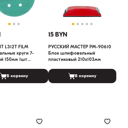
N
15 BYN
T L312T FILM
РУССКИЙ МАСТЕР РМ-90610
льные круги 7-
Блок шлифовальный
ий 150мм 1шт
пластиковый 210х103мм
я: 100)
В корзину
В корзину