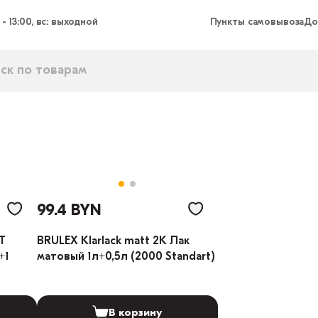
 - 13:00, вс: выходной
Пункты самовывоза
До
99.4 BYN
T
BRULEX Klarlack matt 2K Лак
+1
матовый 1л+0,5л (2000 Standart)
В корзину