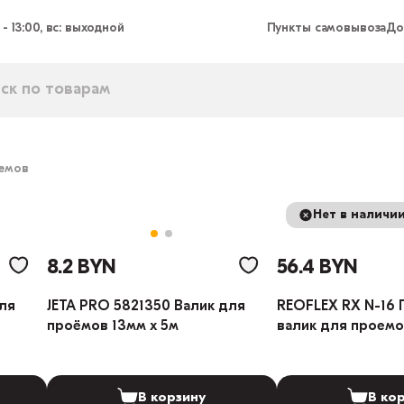
 - 13:00, вс: выходной
Пункты самовывоза
До
оемов
Нет в наличи
8.2 BYN
56.4 BYN
для
JETA PRO 5821350 Валик для
REOFLEX RX N-16
проёмов 13мм х 5м
валик для проемо
В корзину
В ко