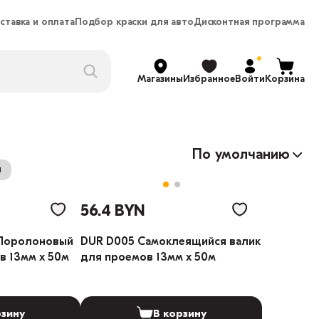
ставка и оплата
Подбор краски для авто
Дисконтная программа
Магазины
Избранное
Войти
Корзина
По умолчанию
и
56.4 BYN
 Поролоновый
DUR D005 Самоклеящийся валик
в 13мм х 50м
для проемов 13мм х 50м
рзину
В корзину