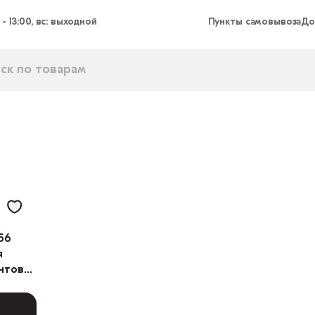
 - 13:00, вс: выходной
Пункты самовывоза
До
56
я
нтов