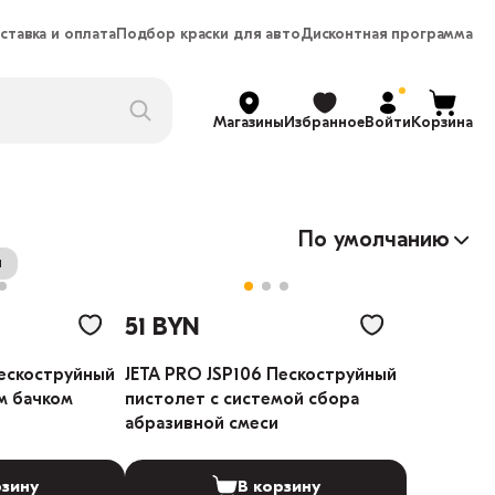
ставка и оплата
Подбор краски для авто
Дисконтная программа
Магазины
Избранное
Войти
Корзина
По умолчанию
и
51 BYN
Пескоструйный
JETA PRO JSP106 Пескоструйный
м бачком
пистолет с системой сбора
абразивной смеси
рзину
В корзину