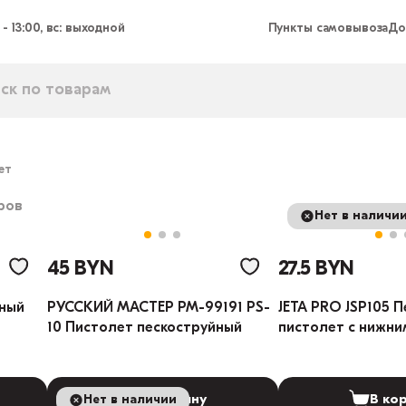
 - 13:00, вс: выходной
Пункты самовывоза
До
ет
ров
Нет в наличи
45 BYN
27.5 BYN
йный
РУССКИЙ МАСТЕР РМ-99191 PS-
JETA PRO JSP105 
10 Пистолет пескоструйный
пистолет с нижни
Нет в наличии
В корзину
В ко