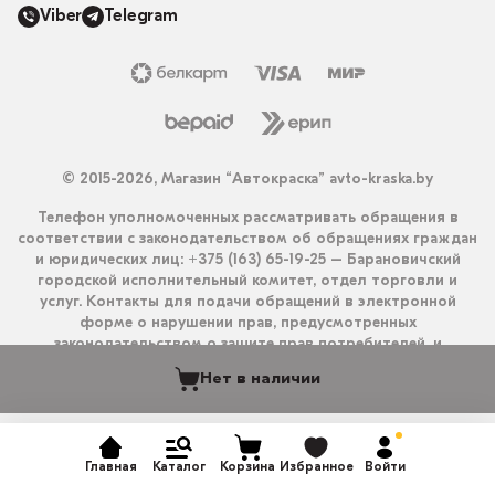
Viber
Telegram
© 2015-2026, Магазин “Автокраска” avto-kraska.by
Телефон уполномоченных рассматривать обращения в
соответствии с законодательством об обращениях граждан
и юридических лиц: +375 (163) 65-19-25 – Барановичский
городской исполнительный комитет, отдел торговли и
услуг. Контакты для подачи обращений в электронной
форме о нарушении прав, предусмотренных
законодательством о защите прав потребителей, и
получения ответа на них: info@avto-kraska.by и
Нет в наличии
+375333550203 (Viber, Telegram).
Главная
Каталог
Корзина
Избранное
Войти