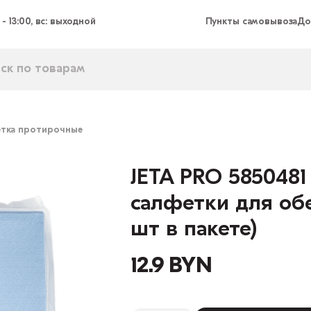
 - 13:00, вс: выходной
Пункты самовывоза
До
тка протирочные
JETA PRO 5850481
салфетки для об
шт в пакете)
12.9 BYN