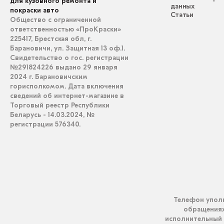
для кузовного ремонта и
данных
покраски авто
Статьи
Общество с ограниченной
ответственностью «ПроКраски»
225417, Брестская обл, г.
Барановичи, ул. Защитная 13 оф.1.
Свидетельство о гос. регистрации
№291824226 выдано 29 января
2024 г. Барановичским
горисполкомом. Дата включения
сведений об интернет-магазине в
Торговый реестр Республики
Беларусь - 14.03.2024, №
регистрации 576340.
Телефон уполн
обращениях 
исполнительный 