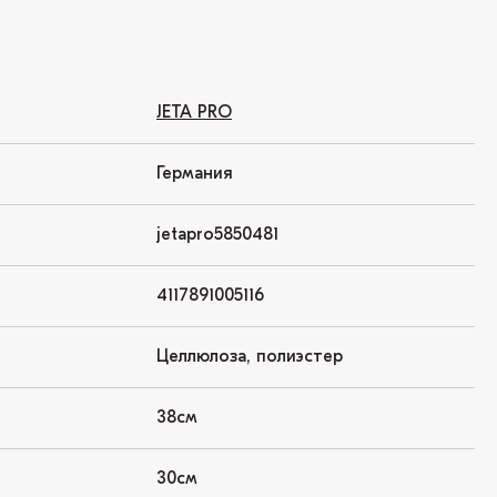
JETA PRO
Германия
jetapro5850481
4117891005116
Целлюлоза, полиэстер
38см
30см