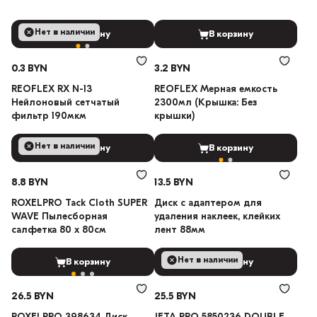
Нет в наличии
В корзину
В корзину
0.3 BYN
3.2 BYN
REOFLEX RX N-13
REOFLEX Мерная емкость
Нейлоновый сетчатый
2300мл (Крышка: Без
фильтр 190мкм
крышки)
Нет в наличии
В корзину
В корзину
8.8 BYN
13.5 BYN
ROXELPRO Tack Cloth SUPER
Диск с адаптером для
WAVE Пылесборная
удаления наклеек, клейких
салфетка 80 х 80см
лент 88мм
Нет в наличии
В корзину
В корзину
26.5 BYN
25.5 BYN