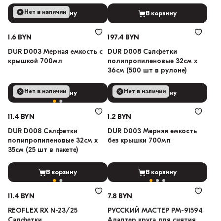
Нет в наличии
В корзину
В корзину
1.6 BYN
197.4 BYN
DUR D003 Мерная емкость с
DUR D008 Салфетки
крышкой 700мл
полипропиленовые 32см х
36см (500 шт в рулоне)
Нет в наличии
Нет в наличии
В корзину
В корзину
11.4 BYN
1.2 BYN
DUR D008 Салфетки
DUR D003 Мерная емкость
полипропиленовые 32см х
без крышки 700мл
35см (25 шт в пакете)
В корзину
В корзину
11.4 BYN
7.8 BYN
REOFLEX RX N-23/25
РУССКИЙ МАСТЕР РМ-91594
Салфетки
Адаптер круга для снятия