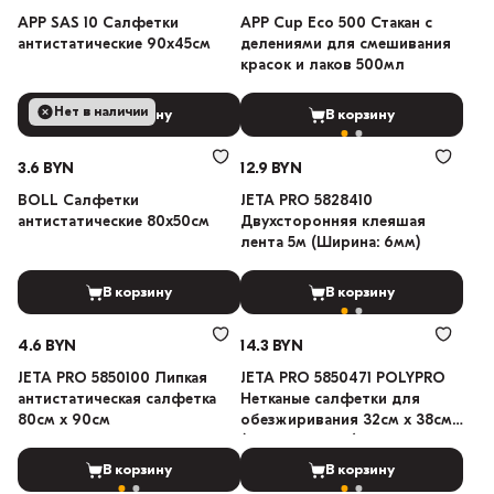
APP SAS 10 Салфетки
APP Cup Eco 500 Стакан с
антистатические 90х45см
делениями для смешивания
красок и лаков 500мл
Нет в наличии
В корзину
В корзину
3.6 BYN
12.9 BYN
BOLL Салфетки
JETA PRO 5828410
антистатические 80х50см
Двухсторонняя клеяшая
лента 5м (Ширина: 6мм)
В корзину
В корзину
4.6 BYN
14.3 BYN
JETA PRO 5850100 Липкая
JETA PRO 5850471 POLYPRO
антистатическая салфетка
Нетканые салфетки для
80см х 90см
обезжиривания 32см х 38см
(35 шт в пакете)
В корзину
В корзину