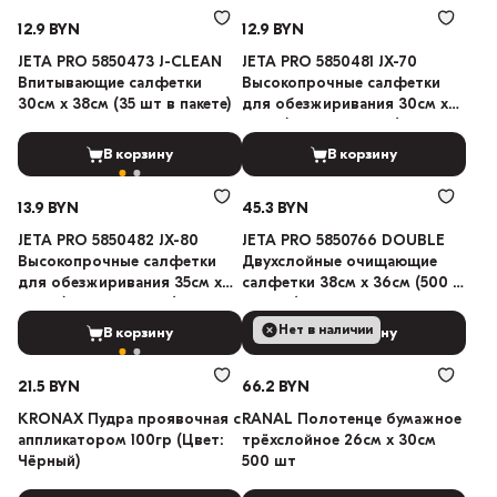
12.9 BYN
12.9 BYN
JETA PRO 5850473 J-CLEAN
JETA PRO 5850481 JX-70
Впитывающие салфетки
Высокопрочные салфетки
30см х 38см (35 шт в пакете)
для обезжиривания 30см х
38см (35 шт в пакете)
В корзину
В корзину
13.9 BYN
45.3 BYN
JETA PRO 5850482 JX-80
JETA PRO 5850766 DOUBLE
Высокопрочные салфетки
Двухслойные очищающие
для обезжиривания 35см х
салфетки 38см х 36см (500 в
36см (35 шт в пакете)
рулоне)
Нет в наличии
В корзину
В корзину
21.5 BYN
66.2 BYN
KRONAX Пудра проявочная с
RANAL Полотенце бумажное
аппликатором 100гр (Цвет:
трёхслойное 26см х 30см
Чёрный)
500 шт