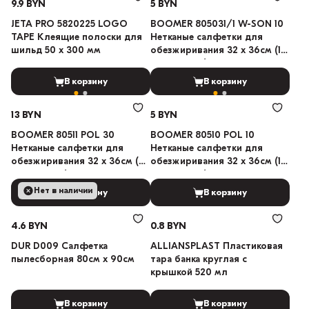
9.9 BYN
5 BYN
JETA PRO 5820225 LOGO
BOOMER 805031/1 W-SON 10
TAPE Клеящие полоски для
Нетканые салфетки для
шильд 50 x 300 мм
обезжиривания 32 х 36см (10
шт в пакете)
В корзину
В корзину
13 BYN
5 BYN
BOOMER 80511 POL 30
BOOMER 80510 POL 10
Нетканые салфетки для
Нетканые салфетки для
обезжиривания 32 х 36см (30
обезжиривания 32 х 36см (10
шт в пакете)
шт в пакете)
Нет в наличии
В корзину
В корзину
4.6 BYN
0.8 BYN
DUR D009 Салфетка
ALLIANSPLAST Пластиковая
пылесборная 80см х 90см
тара банка круглая с
крышкой 520 мл
В корзину
В корзину