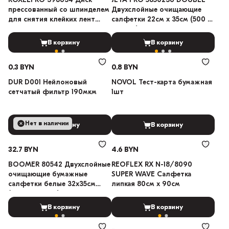
ROXELPRO 398634 Диск
JETA PRO 5850236 DOUBLE
прессованный со шпинделем
Двухслойные очищающие
для снятия клейких лент
салфетки 22см х 35см (500 в
100х16 мм
рулоне)
В корзину
В корзину
0.3 BYN
0.8 BYN
DUR D001 Нейлоновый
NOVOL Тест-карта бумажная
сетчатый фильтр 190мкм
1шт
Нет в наличии
В корзину
В корзину
32.7 BYN
4.6 BYN
BOOMER 80542 Двухслойные
REOFLEX RX N-18/8090
очищающие бумажные
SUPER WAVE Салфетка
салфетки белые 32х35см
липкая 80см х 90см
(400 в рулоне)
В корзину
В корзину