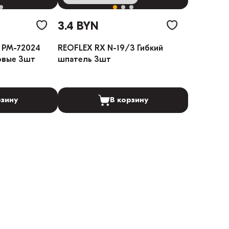
3.4 BYN
 РМ-72024
REOFLEX RX N-19/3 Гибкий
овые 3шт
шпатель 3шт
рзину
В корзину