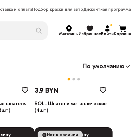
ставка и оплата
Подбор краски для авто
Дисконтная программа
Магазины
Избранное
Войти
Корзина
По умолчанию
3.9 BYN
ые шпателя
BOLL Шпатели металлические
3шт)
(4шт)
рзину
Нет в наличии
В корзину