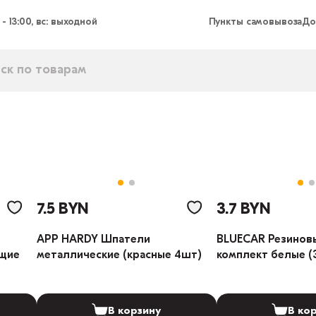
 - 13:00, вс: выходной
Пункты самовывоза
До
7.5 BYN
3.7 BYN
APP HARDY Шпатели
BLUECAR Резинов
ющие
металлические (красные 4шт)
комплект белые (
В корзину
В ко