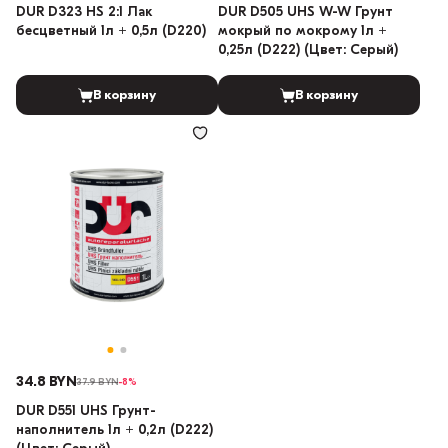
DUR D323 HS 2:1 Лак
DUR D505 UHS W-W Грунт
бесцветный 1л + 0,5л (D220)
мокрый по мокрому 1л +
0,25л (D222) (Цвет: Серый)
В корзину
В корзину
34.8 BYN
37.9 BYN
-8%
DUR D551 UHS Грунт-
наполнитель 1л + 0,2л (D222)