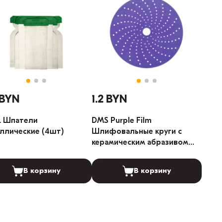
 BYN
1.2 BYN
L Шпатели
DMS Purple Film
ллические (4шт)
Шлифовальные круги с
керамическим абразивом
181-отверстий 150мм 1шт
(Градация: 80)
В корзину
В корзину