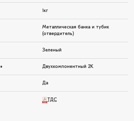
1кг
Металлическая банка и тубик
(отвердитель)
Зеленый
Двухкомпонентный 2K
ов
Да
ТДС