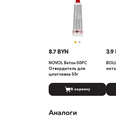
8.7 BYN
3.9
NOVOL Betox-50PC
BOL
Отвердитель для
мета
шпатлевки 50г
В корзину
Аналоги