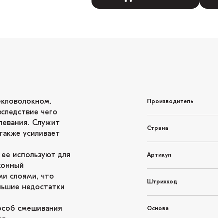
екловолокном.
Производитель
вследствие чего
левания. Служит
Страна
также усиливает
 ее используют для
Артикул
конный
ми слоями, что
Штрихкод
льшие недостатки
особ смешивания
Основа