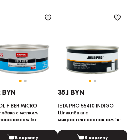
2 BYN
35.1 BYN
L FIBER MICRO
JETA PRO 55410 INDIGO
лёвка с мелким
Шпаклёвка с
ловолокном 1кг
микростекловолокном 1кг
В корзину
В корзину