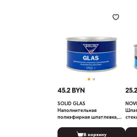
45.2 BYN
25.
SOLID GLAS
NOVO
Наполнительная
Шпат
полиэфирная шпатлевка,
стек
усиленная стекловолокном
1,7кг
В корзину