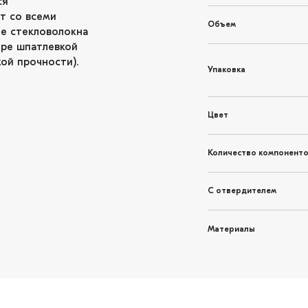
ся
т со всеми
Объем
ые стекловолокна
ере шпатлевкой
ой прочности).
Упаковка
Цвет
Количество компонент
С отвердителем
Материалы