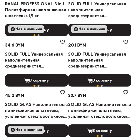
RANAL PROFESSIONAL 3 in 1
SOLID FULL Универсальная
Полиэфирная наполняющая
наполнительная
шпатлевка 1,9 кг
среднезернистая
полиэфирная шпатлевка 1.8кг
Нет в наличии
Нет в наличии
В корзину
В корзину
34.6 BYN
20.1 BYN
SOLID FULL Универсальная
SOLID FULL Универсальная
наполнительная
наполнительная
среднезернистая
среднезернистая
полиэфирная шпатлевка
полиэфирная шпатлевка
1.0кг
500г
В корзину
В корзину
45.2 BYN
33.7 BYN
SOLID GLAS Наполнительная
SOLID GLAS Наполнительная
полиэфирная шпатлевка,
полиэфирная шпатлевка,
усиленная стекловолокном
усиленная стекловолокном
1,7кг
1,0кг
Нет в наличии
В корзину
В корзину