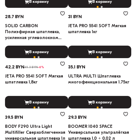
В корзину
В корзину
28.7 BYN
31 BYN
SOLID CARBON
JETA PRO 5541 SOFT Мягкая
Полиэфирная шпатлевка,
шпатлевка 1кг
усиленная углеволокном
500г
В корзину
В корзину
42.2 BYN
35.1 BYN
45.3 BYN
-6%
JETA PRO 5541 SOFT Мягкая
ULTRA MULTI Шпатлевка
шпатлевка 1,8кг
многофенкциональная 1.75кг
В корзину
В корзину
39.5 BYN
29.3 BYN
BODY F290 Ultra Light
BOOMER 1040 SPACE
Multifiller Сверхоблегченная
Универсальная ультралёгкая
универсальная шпатлевка 1л
шпатлевка 1,0 + 0,02 л