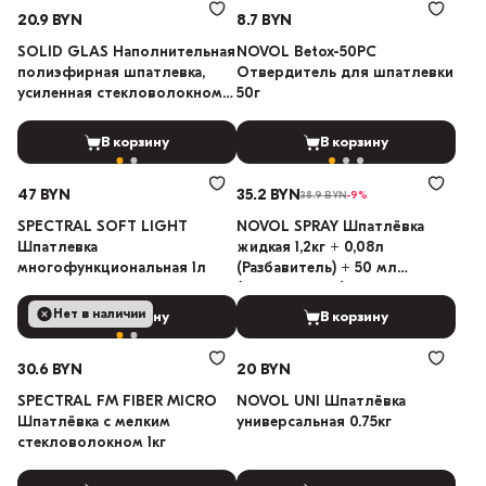
20.9 BYN
8.7 BYN
SOLID GLAS Наполнительная
NOVOL Betox-50PC
полиэфирная шпатлевка,
Отвердитель для шпатлевки
усиленная стекловолокном
50г
500г
В корзину
В корзину
47 BYN
35.2 BYN
38.9 BYN
-9%
SPECTRAL SOFT LIGHT
NOVOL SPRAY Шпатлёвка
Шпатлевка
жидкая 1,2кг + 0,08л
многофункциональная 1л
(Разбавитель) + 50 мл
(Отвердитель)
Нет в наличии
В корзину
В корзину
30.6 BYN
20 BYN
SPECTRAL FM FIBER MICRO
NOVOL UNI Шпатлёвка
Шпатлёвка с мелким
универсальная 0.75кг
стекловолокном 1кг