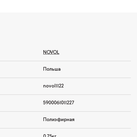
NOVOL
Польша
novol1122
5900061011227
Полиэфирная
0,75кг