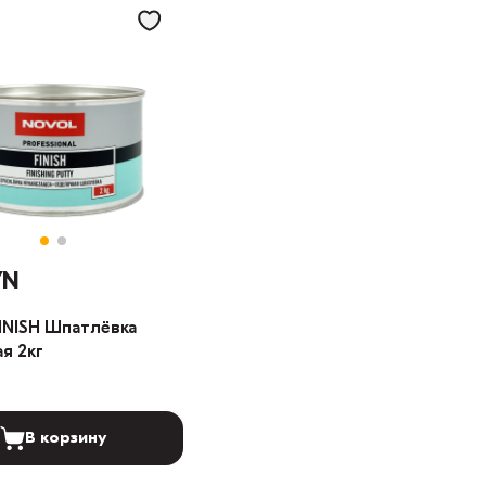
YN
INISH Шпатлёвка
я 2кг
В корзину