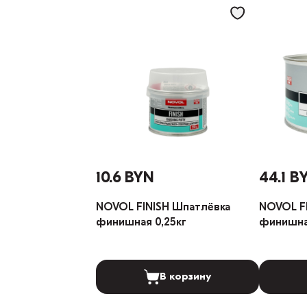
10.6 BYN
44.1 B
NOVOL FINISH Шпатлёвка
NOVOL F
финишная 0,25кг
финишна
В корзину