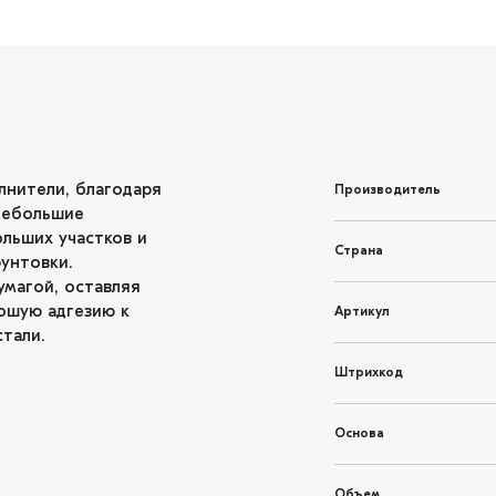
лнители, благодаря
Производитель
небольшие
льших участков и
Страна
унтовки.
магой, оставляя
ошую адгезию к
Артикул
тали.
Штрихкод
Основа
Объем