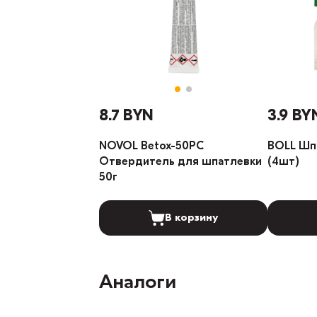
8.7 BYN
3.9 BY
NOVOL Betox-50PC
BOLL Шп
Отвердитель для шпатлевки
(4шт)
50г
В корзину
Аналоги