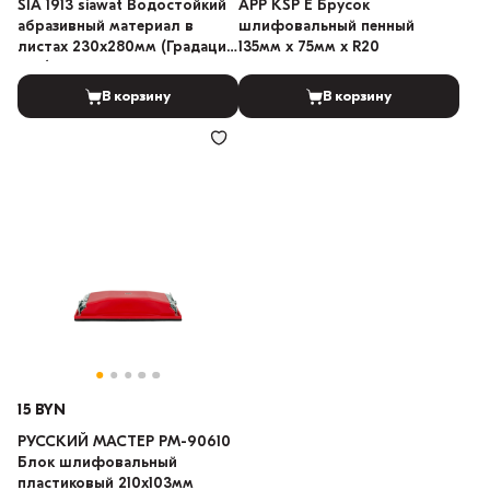
SIA 1913 siawat Водостойкий
APP KSP E Брусок
абразивный материал в
шлифовальный пенный
листах 230х280мм (Градация:
135мм x 75мм х R20
240)
В корзину
В корзину
15 BYN
РУССКИЙ МАСТЕР РМ-90610
Блок шлифовальный
пластиковый 210х103мм