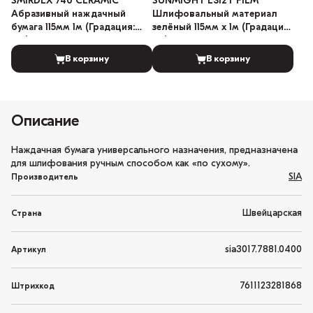
SMIRDEX 740 CERAMIC
SUNMIGHT L312T FILM
Абразивный наждачный
Шлифовальный материал
бумага 115мм 1м (Градация:
зелёный 115мм x 1м (Градация:
180)
60)
В корзину
В корзину
Описание
Наждачная бумага универсального назначения, предназначена
для шлифования ручным способом как «по сухому».
SIA
Производитель
Швейцарская
Страна
sia3017.7881.0400
Артикул
7611123281868
Штрихкод