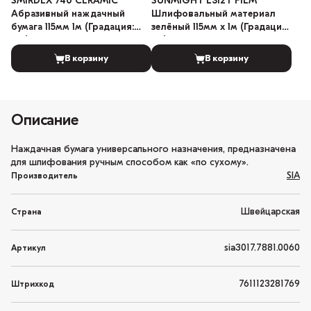
SMIRDEX 740 CERAMIC
SUNMIGHT L312T FILM
Абразивный наждачный
Шлифовальный материал
бумага 115мм 1м (Градация:
зелёный 115мм x 1м (Градация:
180)
60)
В корзину
В корзину
Описание
Наждачная бумага универсального назначения, предназначена
для шлифования ручным способом как «по сухому».
SIA
Производитель
Швейцарская
Страна
sia3017.7881.0060
Артикул
7611123281769
Штрихкод