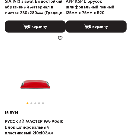
SIA 1913 siawat Водостойкий
APP KSP E Брусок
абразивный материал в
шлифовальный пенный
листах 230х280мм (Градация:
135мм x 75мм х R20
240)
В корзину
В корзину
15 BYN
РУССКИЙ МАСТЕР РМ-90610
Блок шлифовальный
пластиковый 210х103мм