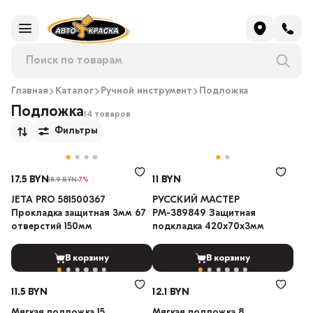
Главная
Каталог
Ручной инструмент
Подложка
Подложка
14 товаров
Фильтры
17.5 BYN
11 BYN
18.9 BYN
-7%
JETA PRO 581500367
РУССКИЙ МАСТЕР
Прокладка защитная 3мм 67
РМ-389849 Защитная
отверстий 150мм
подкладка 420х70х3мм
В корзину
В корзину
11.5 BYN
12.1 BYN
Мягкая подложка 15
Мягкая подложка 8