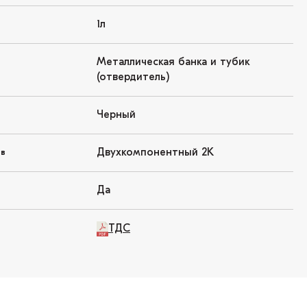
1л
Металлическая банка и тубик
(отвердитель)
Черный
Двухкомпонентный 2K
ов
Да
ТДС