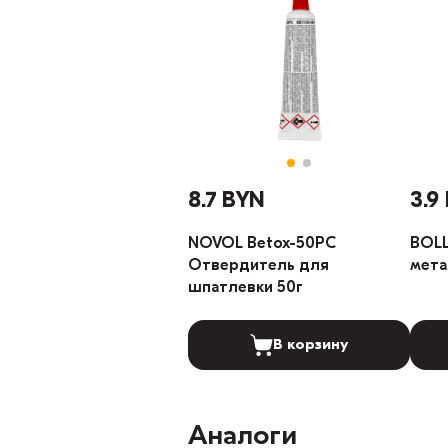
8.7 BYN
3.9
NOVOL Betox-50PC
BOL
Отвердитель для
мета
шпатлевки 50г
В корзину
Аналоги