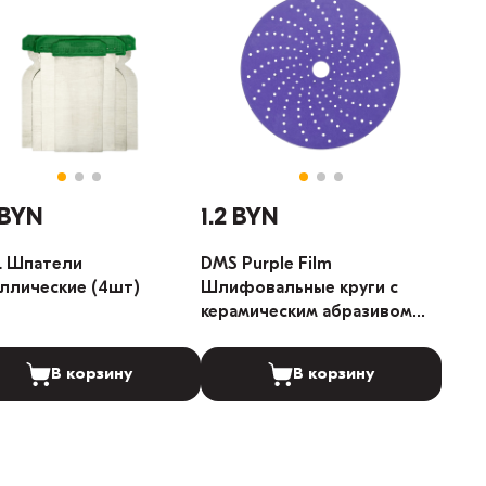
 BYN
1.2 BYN
L Шпатели
DMS Purple Film
ллические (4шт)
Шлифовальные круги с
керамическим абразивом
181-отверстий 150мм 1шт
(Градация: 80)
В корзину
В корзину