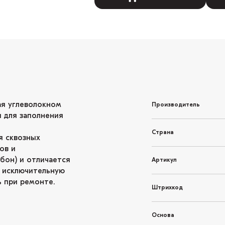
ная углеволокном
Производитель
 для заполнения
Страна
я сквозных
ов и
рбон) и отличается
Артикул
т исключительную
ь при ремонте.
Штрихкод
Основа