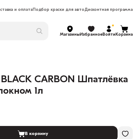
ставка и оплата
Подбор краски для авто
Дисконтная программа
Магазины
Избранное
Войти
Корзина
 BLACK CARBON Шпатлёвка
локном 1л
В корзину