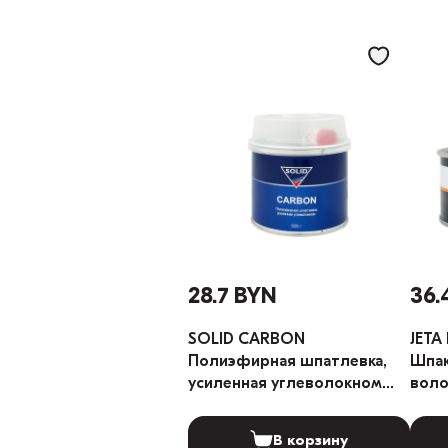
28.7 BYN
36.
SOLID CARBON
JETA
Полиэфирная шпатлевка,
Шпак
усиленная углеволокном
воло
500г
В корзину