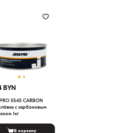
4 BYN
 PRO 5545 CARBON
лёвка с карбоновым
кном 1кг
В корзину