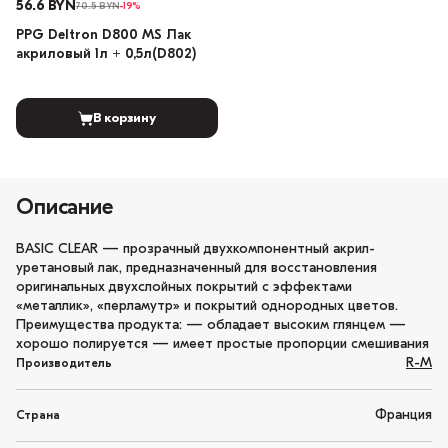
56.6 BYN
70.5 BYN
-19%
PPG Deltron D800 MS Лак
акриловый 1л + 0,5л(D802)
В корзину
Описание
BASIC CLEAR — прозрачный двухкомпонентный акрил-
уретановый лак, предназначенный для восстановления
оригинальных двухслойных покрытий с эффектами
«металлик», «перламутр» и покрытий однородных цветов.
Преимущества продукта: — обладает высоким глянцем —
хорошо полируется — имеет простые пропорции смешивания
R-M
Производитель
Франция
Страна