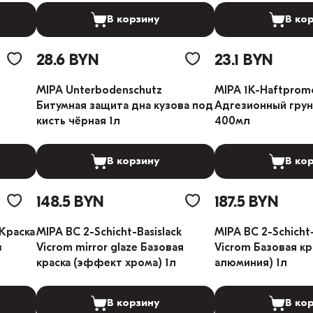
В корзину
В ко
28.6 BYN
23.1 BYN
MIPA Unterbodenschutz
MIPA 1K-Haftprom
Битумная защита дна кузова под
Адгезионный грун
кисть чёрная 1л
400мл
В корзину
В ко
148.5 BYN
187.5 BYN
 Краска
MIPA BC 2-Schicht-Basislack
MIPA BC 2-Schicht-
в
Vicrom mirror glaze Базовая
Vicrom Базовая к
краска (эффект хрома) 1л
алюминия) 1л
В корзину
В ко