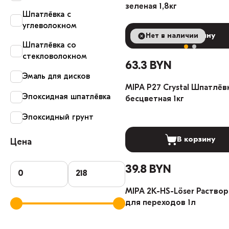
зеленая 1,8кг
Шпатлёвка с
углеволокном
Нет в наличии
В корзину
Шпатлёвка со
стекловолокном
63.3 BYN
Эмаль для дисков
MIPA P27 Crystal Шпатлёв
Эпоксидная шпатлёвка
бесцветная 1кг
Эпоксидный грунт
В корзину
Цена
39.8 BYN
MIPA 2K-HS-Löser Раство
для переходов 1л