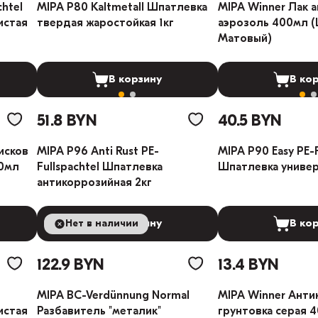
chtel
MIPA P80 Kaltmetall Шпатлевка
MIPA Winner Лак 
истая
твердая жаростойкая 1кг
аэрозоль 400мл (
Матовый)
В корзину
В ко
51.8 BYN
40.5 BYN
исков
MIPA P96 Anti Rust PE-
MIPA P90 Easy PE-F
00мл
Fullspachtel Шпатлевка
Шпатлевка универ
антикоррозийная 2кг
Нет в наличии
В корзину
В ко
122.9 BYN
13.4 BYN
MIPA BC-Verdünnung Normal
MIPA Winner Анти
истая
Разбавитель "металик"
грунтовка серая 