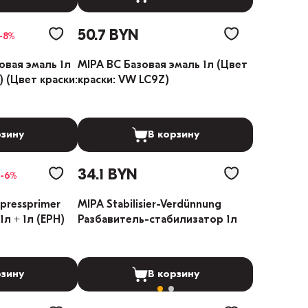
50.7 BYN
-8%
овая эмаль 1л
MIPA BC Базовая эмаль 1л (Цвет
 (Цвет краски:
краски: VW LC9Z)
рзину
В корзину
34.1 BYN
-6%
pressprimer
MIPA Stabilisier-Verdünnung
л + 1л (EPH)
Разбавитель-стабилизатор 1л
рзину
В корзину