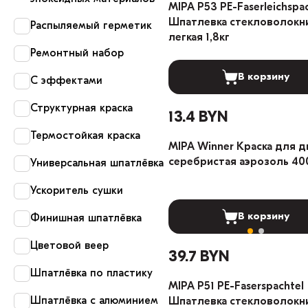
MIPA P53 PE-Faserleichspa
Шпатлевка стекловолокн
Распыляемый герметик
легкая 1,8кг
Ремонтный набор
В корзину
С эффектами
Структурная краска
13.4 BYN
Термостойкая краска
MIPA Winner Краска для д
серебристая аэрозоль 4
Универсальная шпатлёвка
Ускоритель сушки
В корзину
Финишная шпатлёвка
Цветовой веер
39.7 BYN
Шпатлёвка по пластику
MIPA P51 PE-Faserspachtel
Шпатлёвка с алюминием
Шпатлевка стекловолокн