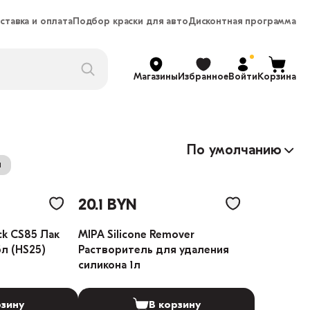
ставка и оплата
Подбор краски для авто
Дисконтная программа
Магазины
Избранное
Войти
Корзина
По умолчанию
и
20.1 BYN
ck CS85 Лак
MIPA Silicone Remover
5л (HS25)
Растворитель для удаления
силикона 1л
рзину
В корзину