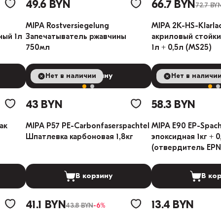
49.6 BYN
66.7 BYN
72.7 BY
MIPA Rostversiegelung
MIPA 2К-HS-Klarla
ный 1л
Запечатыватель ржавчины
акриловый стойки
750мл
1л + 0,5л (MS25)
Нет в наличии
В корзину
Нет в наличи
В ко
43 BYN
58.3 BYN
ак
MIPA P57 PE-Carbonfaserspachtel
MIPA E90 EP-Spac
Шпатлевка карбоновая 1,8кг
эпоксидная 1кг + 0
(отвердитель EPN
В корзину
В ко
41.1 BYN
13.4 BYN
43.8 BYN
-6%