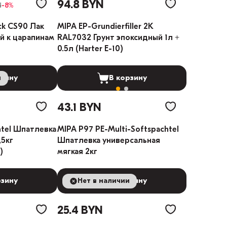
94.8 BYN
N
-8%
ck CS90 Лак
MIPA EP-Grundierfiller 2K
й к царапинам
RAL7032 Грунт эпоксидный 1л +
0.5л (Harter E-10)
и
рзину
В корзину
43.1 BYN
htel Шпатлевка
MIPA P97 PE-Multi-Softspachtel
,5кг
Шпатлевка универсальная
)
мягкая 2кг
рзину
Нет в наличии
В корзину
25.4 BYN