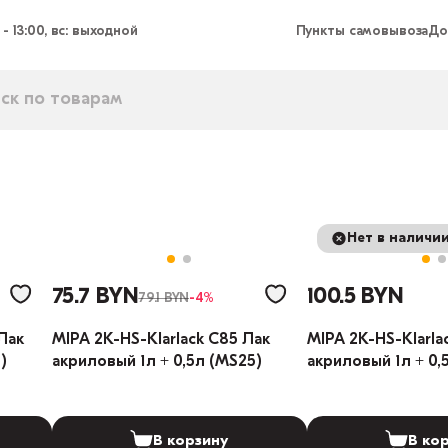
 - 13:00, вс: выходной
Пункты самовывоза
До
Нет в наличи
75.7 BYN
100.5 BYN
79.1 BYN
-4%
Лак
MIPA 2К-HS-Klarlack C85 Лак
MIPA 2К-HS-Klarla
)
акриловый 1л + 0,5л (MS25)
акриловый 1л + 0,
В корзину
В ко