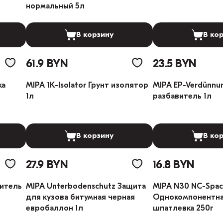
нормальный 5л
В корзину
В ко
61.9 BYN
23.5 BYN
ка
MIPA 1K-Isolator Грунт изолятор
MIPA EP-Verdünnu
1л
разбавитель 1л
В корзину
В ко
27.9 BYN
16.8 BYN
ритель
MIPA Unterbodenschutz Защита
MIPA N30 NC-Spac
для кузова битумная черная
Однокомпонентна
евробаллон 1л
шпатлевка 250г