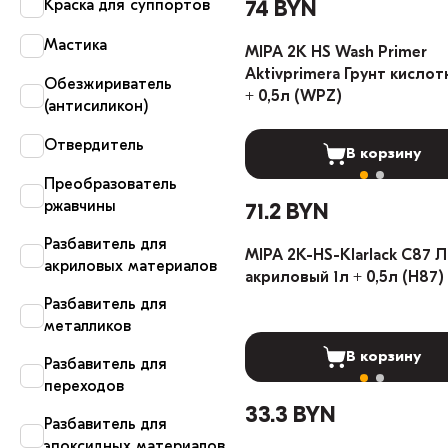
Краска для суппортов
74 BYN
Мастика
MIPA 2К HS Wash Primer
Aktivprimerа Грунт кислот
Обезжириватель
+ 0,5л (WPZ)
(антисиликон)
Отвердитель
В корзину
Преобразователь
ржавчины
71.2 BYN
Разбавитель для
MIPA 2К-HS-Klarlack C87 Л
акриловых материалов
акриловый 1л + 0,5л (Н87)
Разбавитель для
металликов
В корзину
Разбавитель для
переходов
33.3 BYN
Разбавитель для
эпоксидных материалов