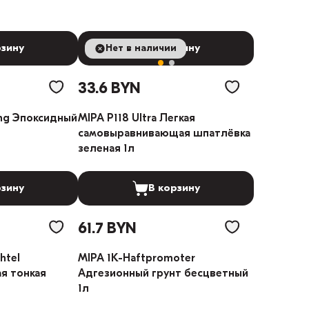
рзину
Нет в наличии
В корзину
33.6 BYN
ng Эпоксидный
MIPA P118 Ultra Легкая
самовыравнивающая шпатлёвка
зеленая 1л
рзину
В корзину
61.7 BYN
htel
MIPA 1K-Haftpromoter
я тонкая
Адгезионный грунт бесцветный
1л