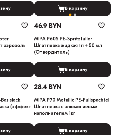
рзину
В корзину
46.9 BYN
oter
MIPA P60S PE-Spritzfuller
т аэрозоль
Шпатлёвка жидкая 1л + 50 мл
(Отвердитель)
рзину
В корзину
28.4 BYN
Basislack
MIPA P70 Metallic PE-Fullspachtel
раска (эффект
Шпатлевка с алюминиевым
наполнителем 1кг
рзину
В корзину