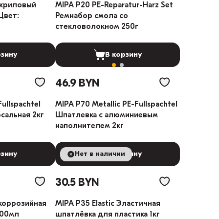
акриловый
MIPA P20 PE-Reparatur-Harz Set
Цвет:
Ремнабор смола со
стекловолокном 250г
рзину
В корзину
46.9 BYN
ullspachtel
MIPA P70 Metallic PE-Fullspachtel
сальная 2кг
Шпатлевка с алюминиевым
наполнителем 2кг
рзину
Нет в наличии
В корзину
30.5 BYN
коррозийная
MIPA P35 Elastic Эластичная
400мл
шпатлёвка для пластика 1кг