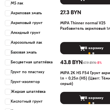
MS лак
27.3 BYN
Акриловая эмаль
Акриловый грунт
MIPA Thinner normal V25
Разбавитель акриловый 1
Алкидный грунт
Аэрозольный лак
В корзину
Базовая эмаль
43.8 BYN
Бесцветная шпатлёвка
47.9 BYN
-8%
Грунт по пластику
MIPA 2K HS F54 Грунт акр
1л + 0,25л (H5) (Цвет: Тём
Грунт-изолятор
серый)
Жидкая шпатлёвка
В корзину
Кислотный грунт