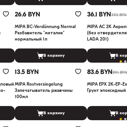
26.6 BYN
36.1 BYN
39.5 BYN
MIPA BC-Verdünnung Normal
MIPA AC 2K Акрил
л
Разбавитель "металик"
(без отвердителя)
нормальный 1л
LADA 201)
В корзину
В ко
13.5 BYN
83.6 BYN
89.1 BYN
иловый
MIPA Rostversiegelung
MIPA EPX 2K-EP-Ex
но-
Запечатыватель ржавчины
Грунт эпоксидный 1
100мл
В корзину
В ко