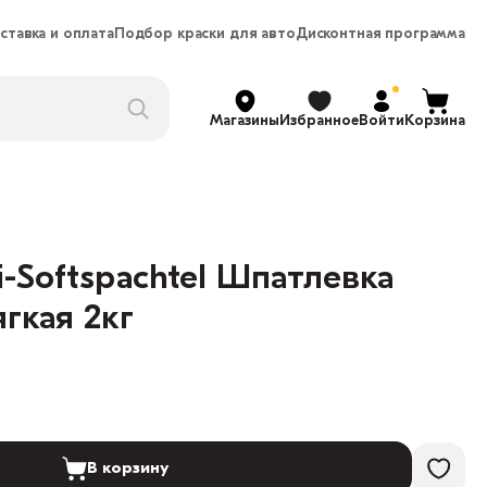
ставка и оплата
Подбор краски для авто
Дисконтная программа
Магазины
Избранное
Войти
Корзина
i-Softspachtel Шпатлевка
гкая 2кг
В корзину