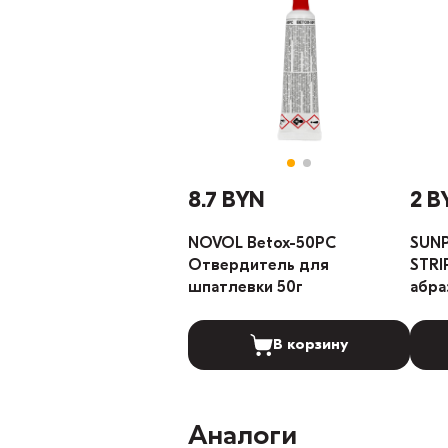
8.7 BYN
2 B
NOVOL Betox-50PC
SUNP
Отвердитель для
STRI
шпатлевки 50г
абра
P80-
В корзину
Аналоги