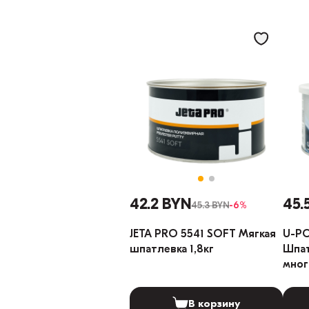
42.2 BYN
45.
45.3 BYN
-6%
JETA PRO 5541 SOFT Мягкая
U-PO
шпатлевка 1,8кг
Шпа
мног
В корзину