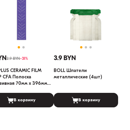
YN
3.9 BYN
2.9 BYN
-31%
LUS CERAMIC FILM
BOLL Шпатели
P CFA Полоска
металлические (4шт)
зивная 70мм x 396мм
400 (Градация: 400)
В корзину
В корзину