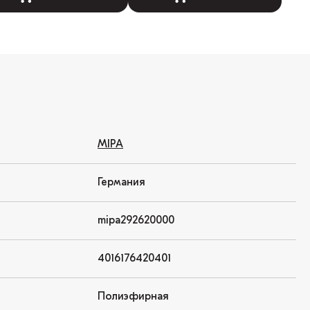
MIPA
Германия
mipa292620000
4016176420401
Полиэфирная