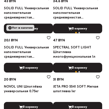
43 BYN
34.6 BYN
SOLID FULL Универсальная
SOLID FULL Универсальная
наполнительная
наполнительная
среднезернистая
среднезернистая
полиэфирная шпатлевка 1.8кг
полиэфирная шпатлевка
1.0кг
Нет в наличии
В корзину
В корзину
20.1 BYN
47 BYN
SOLID FULL Универсальная
SPECTRAL SOFT LIGHT
наполнительная
Шпатлевка
среднезернистая
многофункциональная 1л
полиэфирная шпатлевка
500г
В корзину
В корзину
20 BYN
31 BYN
NOVOL UNI Шпатлёвка
JETA PRO 5541 SOFT Мягкая
универсальная 0.75кг
шпатлевка 1кг
В корзину
В корзину