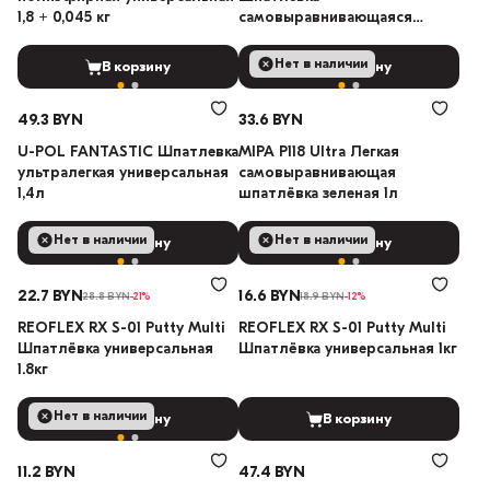
1,8 + 0,045 кг
самовыравнивающаяся
440мл
Нет в наличии
В корзину
В корзину
49.3 BYN
33.6 BYN
U-POL FANTASTIC Шпатлевка
MIPA P118 Ultra Легкая
ультралегкая универсальная
самовыравнивающая
1,4л
шпатлёвка зеленая 1л
Нет в наличии
Нет в наличии
В корзину
В корзину
22.7 BYN
16.6 BYN
28.8 BYN
-21%
18.9 BYN
-12%
REOFLEX RX S-01 Putty Multi
REOFLEX RX S-01 Putty Multi
Шпатлёвка универсальная
Шпатлёвка универсальная 1кг
1.8кг
Нет в наличии
В корзину
В корзину
11.2 BYN
47.4 BYN