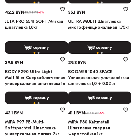
42.2 BYN
35.1 BYN
45.3 BYN
-6%
JETA PRO 5541 SOFT Мягкая
ULTRA MULTI Шпатлевка
шпатлевка 1,8кг
многофенкциональная 1.75кг
В корзину
В корзину
39.5 BYN
29.3 BYN
BODY F290 Ultra Light
BOOMER 1040 SPACE
Multifiller Сверхоблегченная
Универсальная ультралёгкая
универсальная шпатлевка 1л
шпатлевка 1,0 + 0,02 л
В корзину
В корзину
43.1 BYN
41.1 BYN
43.8 BYN
-6%
MIPA P97 PE-Multi-
MIPA P80 Kaltmetall
Softspachtel Шпатлевка
Шпатлевка твердая
универсальная мягкая 2кг
жаростойкая 1кг